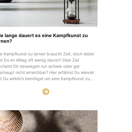
e lange dauert es eine Kampfkunst zu
rnen?
ne Kampfkunst zu lernen braucht Zeit, doch leider
st Du im Alltag oft wenig davon? Dein Ziel
scheint Dir deswegen nur schwer oder gar
erhaupt nicht erreichbar? Hier erfährst Du wieviel
it Du wirklich benötigst um eine Kampfkunst zu
rnen. Kurz zusammengefasst wird es vermutlich
wohl länger als auch kürzer sein, als Du Dir zu
fang gedacht hast.