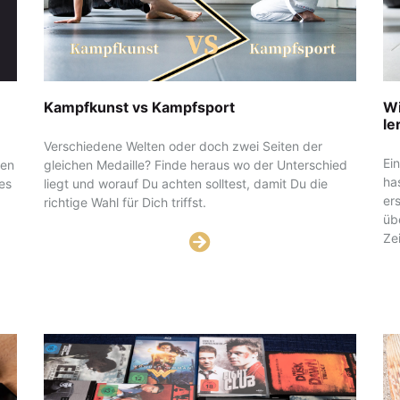
Kampfkunst vs Kampfsport
Wi
le
Verschiedene Welten oder doch zwei Seiten der
Ei
gen
gleichen Medaille? Finde heraus wo der Unterschied
ha
es
liegt und worauf Du achten solltest, damit Du die
er
richtige Wahl für Dich triffst.
üb
Ze
le
so
An