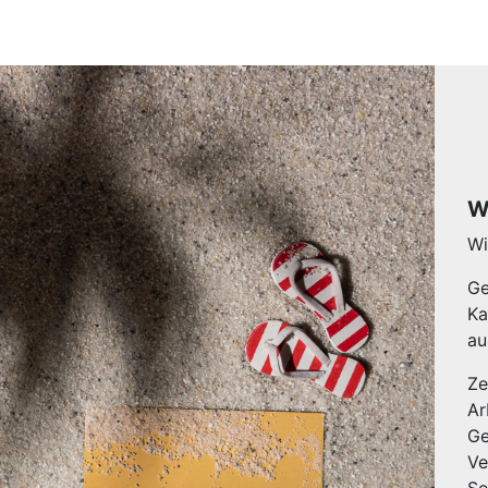
W
Wi
Ge
Ka
au
Ze
Ar
Ge
Ve