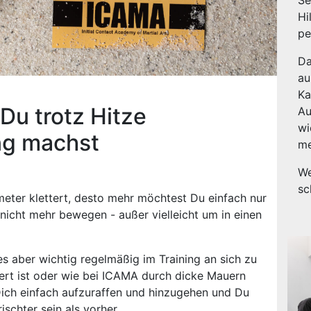
Se
Hi
pe
Da
au
Ka
 Du trotz Hitze
Au
wi
ing machst
me
We
sc
eter klettert, desto mehr möchtest Du einfach nur
nicht mehr bewegen - außer vielleicht um in einen
es aber wichtig regelmäßig im Training an sich zu
iert ist oder wie bei ICAMA durch dicke Mauern
 Dich einfach aufzuraffen und hinzugehen und Du
ischter sein als vorher.