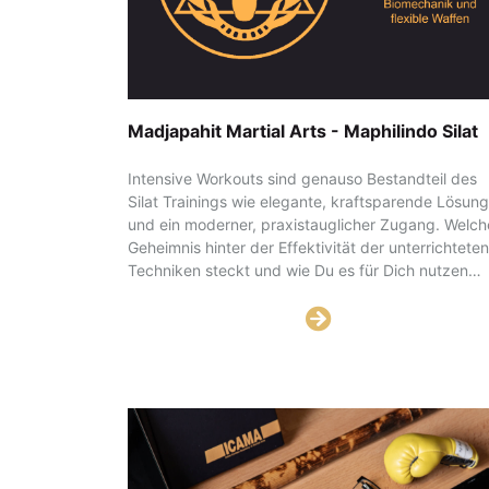
Madjapahit Martial Arts - Maphilindo Silat
Intensive Workouts sind genauso Bestandteil des
Silat Trainings wie elegante, kraftsparende Lösun
und ein moderner, praxistauglicher Zugang. Welch
Geheimnis hinter der Effektivität der unterrichteten
Techniken steckt und wie Du es für Dich nutzen
kannst, verraten wir Dir hier.